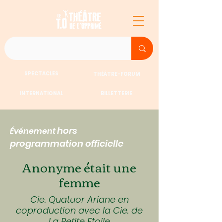
SPECTACLES
THÉÂTRE-FORUM
INTERNATIONAL
BILLETTERIE
hors
Événement
programmation officielle
Anonyme était une
femme
Cie. Quatuor Ariane en
coproduction avec la Cie. de
La Petite Etoile