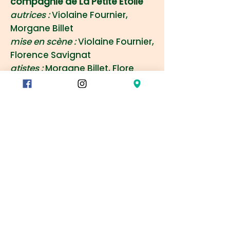
compagnie de La Petite Etoile
autrices :
Violaine Fournier,
Morgane Billet
mise en scène :
Violaine Fournier,
Florence Savignat
atistes :
Morgane Billet, Flore
Fruchart, Agathe Trébucq,
Eléonore Sandron
78/80 rue du Charolais
75012 Paris, France
Métro :
Reuilly-Diderot
Montgallet
Dugommier
Gare de Lyon – sortie 9
RER :
Gare de Lyon – sortie 9