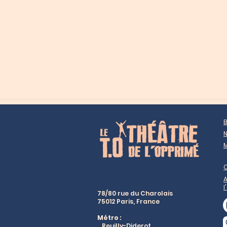
B
N
M
A
l
78/80 rue du Charolais
75012 Paris, France
Métro :
Reuilly-Diderot