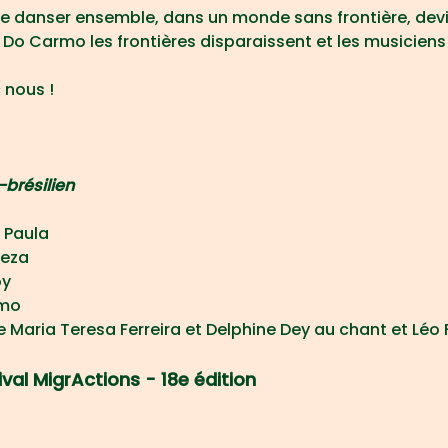
n de danser ensemble, dans un monde sans frontière,
dev
Do Carmo les frontières disparaissent et les musiciens
 nous !
-brésilien
 Paula
reza
oy
rmo
e Maria Teresa Ferreira et Delphine Dey au chant et Léo F
val MigrActions - 18e édition