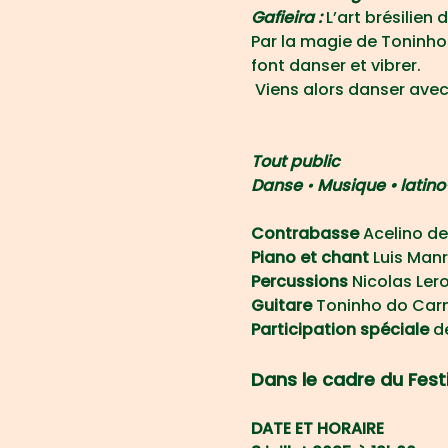
Gafieira :
 L’art brésilie
Par la magie de Toninho 
font danser et vibrer.
 Viens alors danser avec
Tout public
Danse 
•
 Musique • latino
Contrabasse
 Acelino de
Piano et chant
 Luis Man
Percussions 
Nicolas Ler
Guitare 
Toninho do Ca
Participation spéciale 
d
Dans le cadre du Festi
DATE ET HORAIRE