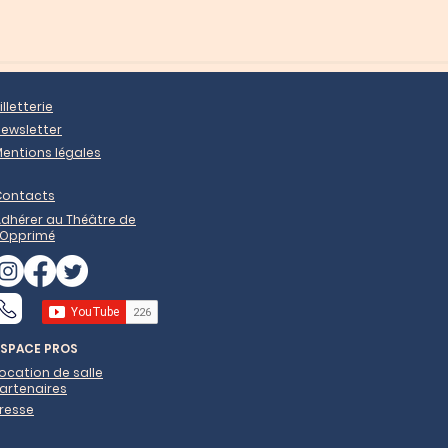
illetterie
ewsletter
entions légales
Contacts
dhérer au Théâtre de
'Opprimé
ESPACE PROS
ocation de salle
artenaires
resse