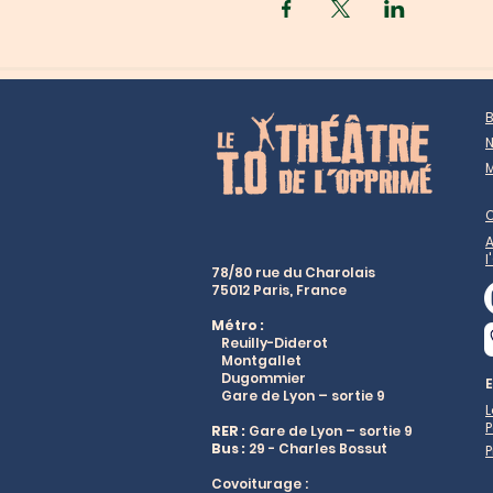
B
N
M
A
l
78/80 rue du Charolais
75012 Paris, France
Métro :
Reuilly-Diderot
Montgallet
Dugommier
Gare de Lyon – sortie 9
L
P
RER :
Gare de Lyon – sortie 9
Bus :
29 - Charles Bossut
P
Covoiturage :