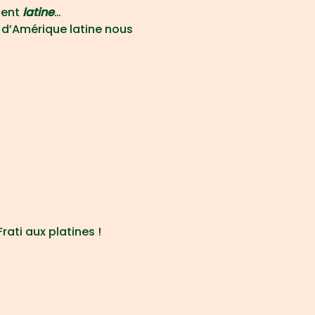
ient
 latine
…
 d’Amérique latine nous 
rati aux platines !