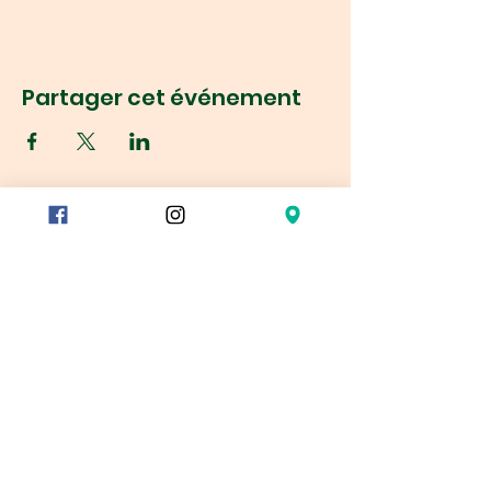
Partager cet événement
Réservation
78/80 rue du Charolais
75012 Paris, France
Métro :
Reuilly-Diderot
Montgallet
Dugommier