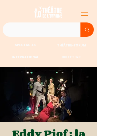
SPECTACLES
THÉÂTRE-FORUM
INTERNATIONAL
BILLETTERIE
Eddy Piof : la