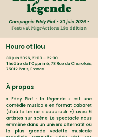
légende
Compagnie Eddy Piof • 30 juin 2026 •
𝔽𝕖𝕤𝕥𝕚𝕧𝕒𝕝 𝕄𝕚𝕘𝕣𝔸𝕔𝕥𝕚𝕠𝕟𝕤 𝟙𝟡𝕖 𝕖́𝕕𝕚𝕥𝕚𝕠𝕟
Heure et lieu
30 juin 2026, 21:00 – 22:30
Théâtre de l'Opprimé, 78 Rue du Charolais,
75012 Paris, France
À propos
« Eddy Piof : la légende » est une 
comédie musicale en format cabaret 
(d’où le terme « cabarock ») avec 6 
artistes sur scène. Le spectacle nous 
emmène dans un univers alternatif où 
la plus grande vedette musicale 