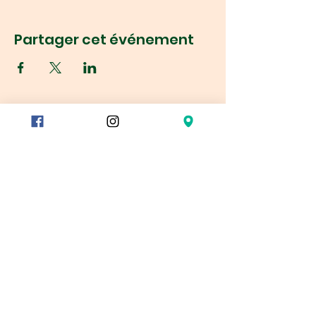
Partager cet événement
Réservation
78/80 rue du Charolais
75012 Paris, France
Métro :
Reuilly-Diderot
Montgallet
Dugommier
Gare de Lyon – sortie 9