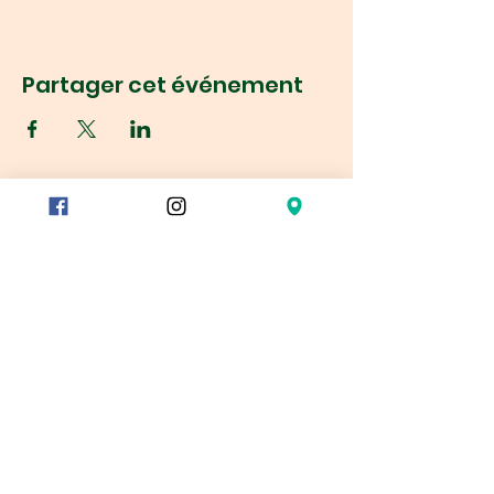
Partager cet événement
Réservation
78/80 rue du Charolais
75012 Paris, France
Métro :
Reuilly-Diderot
Montgallet
Dugommier
Gare de Lyon – sortie 9