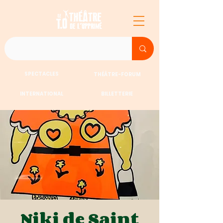
SPECTACLES
THÉÂTRE-FORUM
INTERNATIONAL
BILLETTERIE
Niki de Saint