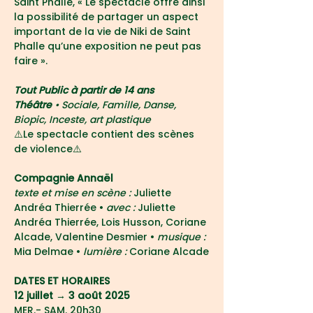
Saint Phalle, « Le spectacle offre ainsi 
la possibilité de partager un aspect 
important de la vie de Niki de Saint 
Phalle qu’une exposition ne peut pas 
faire ». 
Tout Public à partir de 14 ans
Théâtre 
• Sociale, Famille, Danse, 
Biopic, Inceste, art plastique
⚠️Le spectacle contient des scènes 
de violence⚠️
Compagnie Annaël
texte et mise en scène :
 Juliette 
Andréa Thierrée • 
avec : 
Juliette 
Andréa Thierrée, Lois Husson, Coriane 
Alcade, Valentine Desmier • 
musique : 
Mia Delmae • 
lumière : 
Coriane Alcade
DATES ET HORAIRES
12 juillet → 3 août 2025
MER.- SAM. 20h30