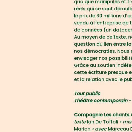
quoique manipulés et tr
réels qui se sont déroul
le prix de 30 millions d’
vendu à l’entreprise de 
de données (un datacen
Au moyen de ce texte, no
question du lien entre l
nos démocraties. Nous e
envisager nos possibilité
Grâce au soutien indéfe
cette écriture presque e
et la relation avec le pub
Tout public
Théâtre contemporain 
•
Compagnie Les chants 
texte 
Ian De Toffoli 
• mis
Marion 
• avec 
Marceau D