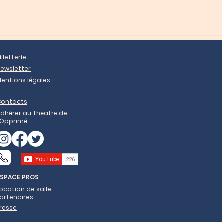
illetterie
ewsletter
entions légales
Contacts
dhérer au Théâtre de
'Opprimé
ESPACE PROS
ocation de salle
artenaires
resse