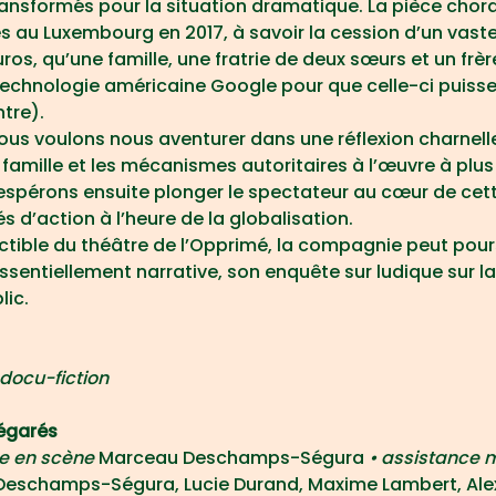
ansformés pour la situation dramatique. La pièce chora
és au Luxembourg en 2017, à savoir la cession d’un vaste 
euros, qu’une famille, une fratrie de deux sœurs et un frèr
technologie américaine Google pour que celle-ci puisse 
tre).
us voulons nous aventurer dans une réflexion charnelle
a famille et les mécanismes autoritaires à l’œuvre à plu
spérons ensuite plonger le spectateur au cœur de cette
s d’action à l’heure de la globalisation.
ctible du théâtre de l’Opprimé, la compagnie peut pour
ssentiellement narrative, son enquête sur ludique sur la 
lic.
 docu-fiction
égarés
e en scène 
Marceau Deschamps-Ségura
 • assistance 
eschamps-Ségura, Lucie Durand, Maxime Lambert, Alexi