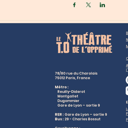
B
N
M
A
l
78/80 rue du Charolais
75012 Paris, France
Métro :
Reuilly-Diderot
Montgallet
Dugommier
Gare de Lyon – sortie 9
L
P
RER :
Gare de Lyon – sortie 9
Bus :
29 - Charles Bossut
P