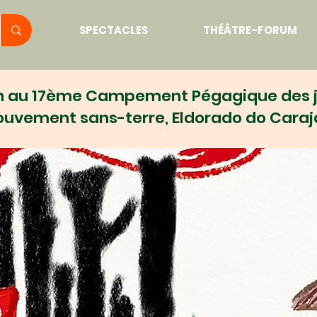
SPECTACLES
THÉÂTRE-FORUM
on au 17ème Campement Pégagique des 
uvement sans-terre, Eldorado do Caraj