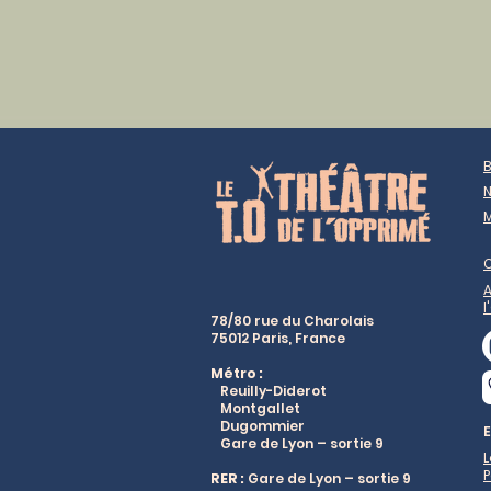
B
N
M
A
l
78/80 rue du Charolais
75012 Paris, France
Métro :
Reuilly-Diderot
Montgallet
Dugommier
Gare de Lyon – sortie 9
L
P
RER :
Gare de Lyon – sortie 9