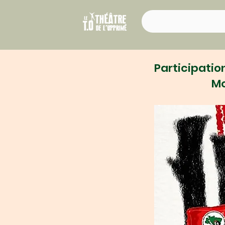
Participati
Mo