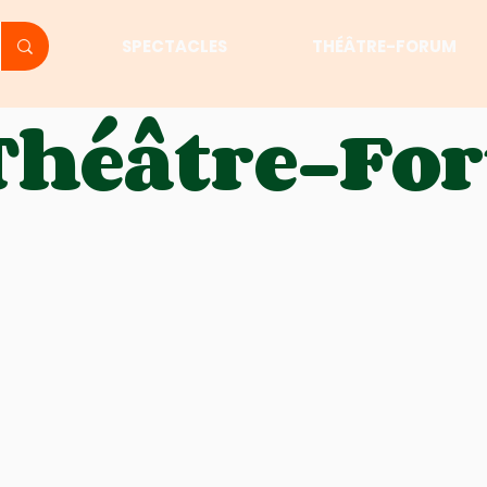
SPECTACLES
THÉÂTRE-FORUM
Théâtre-F