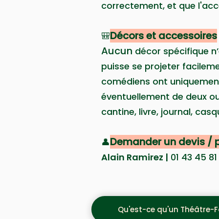
correctement, et que l'acc
Décors et accessoires
🎒
Aucun
décor spécifique n’
puisse se projeter facilem
comédiens ont uniquement 
éventuellement de deux ou 
cantine, livre, journal, casq
Demander un
devis / p
👤
Alain Ramirez |
01 43 45 81
Qu'est-ce qu'un Théâtre-