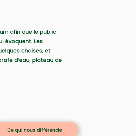
um afin que le public
ui évoquent. Les
quelques chaises, et
rafe d’eau, pl
ateau de
Ce qui nous différencie