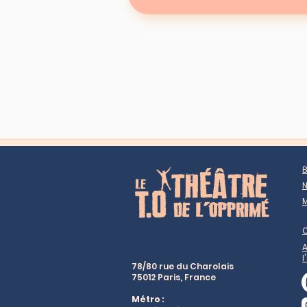
B
N
M
A
l
78/80 rue du Charolais
75012 Paris, France
Métro :