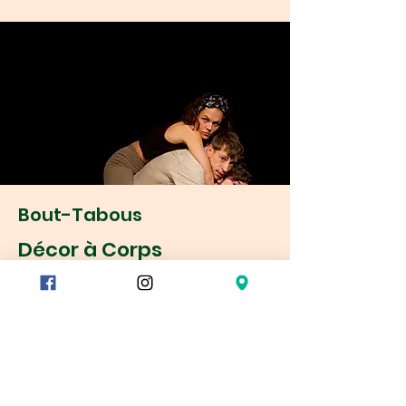
Bout-Tabous
Décor à Corps
3 et 4 mai 2024 à 20:30 +
le 5 mai 2024 à 17:00
Bouts-Tabous, petit à petit et pas à pas.
Sur fond de rires et de larmes,
assaisonné de cirque, 4 artistes se