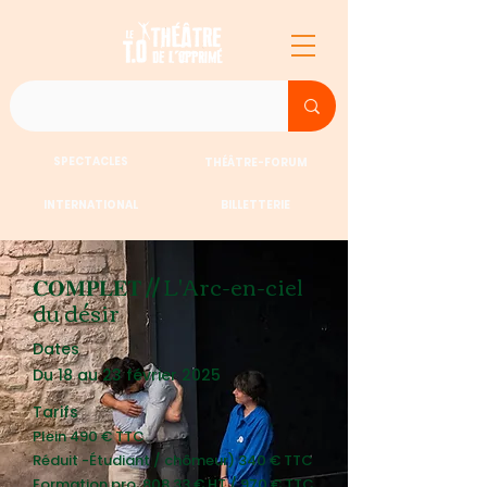
SPECTACLES
THÉÂTRE-FORUM
INTERNATIONAL
BILLETTERIE
𝐂𝐎𝐌𝐏𝐋𝐄𝐓 // L'Arc-en-ciel
du désir
Dates
Du 18 au 23 février 2025
Tarifs
Plein 490 € TTC
Réduit -Étudiant / chômeur) 340 € TTC
Formation pro. 808.33 € HT / 970 € TTC