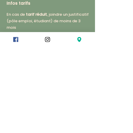
Infos tarifs
En cas de
tarif réduit
, joindre un justificatif
(pôle emploi, étudiant) de moins de 3
mois
En cas de
tarif professionnel
(AFDAS, Pôle
Emploi, employeur, etc), contacter
l’organisme financeur, voir si vous êtes
éligible au financement et ensuite nous
contacter. Nous pouvons vous fournir un
devis si besoin. Les demandes de
financement sont acceptées au plus tard
1 mois avant le début du stage.
Modes de paiements acceptés
: chèque,
virement (demander le RIB du T.O. au
moment de l’envoi de la fiche
d’inscription)
Votre formateur•trice