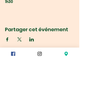
1h30
Partager cet événement
Réservation
78/80 rue du Charolais
75012 Paris, France
Métro :
Reuilly-Diderot