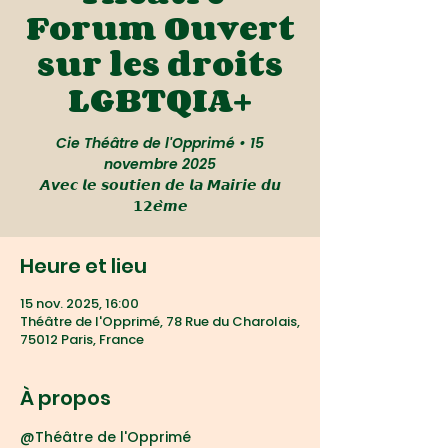
Forum Ouvert
sur les droits
LGBTQIA+
Cie Théâtre de l'Opprimé • 15
novembre 2025
𝘼𝙫𝙚𝙘 𝙡𝙚 𝙨𝙤𝙪𝙩𝙞𝙚𝙣 𝙙𝙚 𝙡𝙖 𝙈𝙖𝙞𝙧𝙞𝙚 𝙙𝙪
𝟭𝟮𝙚̀𝙢𝙚
Heure et lieu
15 nov. 2025, 16:00
Théâtre de l'Opprimé, 78 Rue du Charolais,
75012 Paris, France
À propos
@Théâtre de l'Opprimé