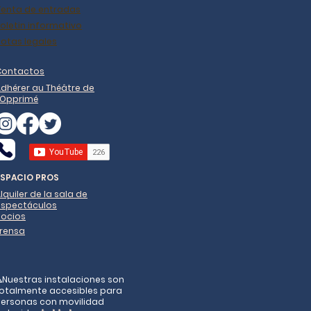
Venta de entradas
oletin informativo
otas legales
Contactos
dhérer au Théâtre de
'Opprimé
ESPACIO PROS
lquiler de la sala de
espectáculos
Socios
Prensa
️Nuestras instalaciones son
otalmente accesibles para
ersonas con movilidad