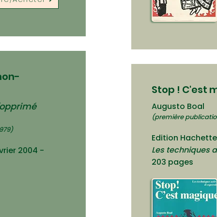
non-
Stop ! C'est
l'opprimé
Augusto Boal
(première publicatio
1979)
Edition Hachette 
Les techniques a
vrie
r 2004 -
203 pages