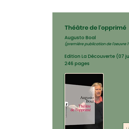
Théâtre de l'opprimé
Augusto Boal
(première publication de l'oeuvre 
Edition La Découverte (07 j
246 pages
L