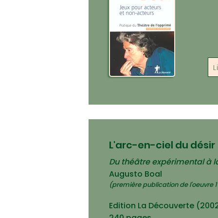
L
L'arc-en-ciel du désir
Du théâtre expérimental à l
Augusto Boal
(première publication de l'oeuvre 
Edition La Découverte (200
240 pages