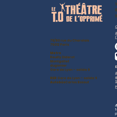
B
N
A
l
78/80 rue du Charolais
75012 París
Metro
Reuilly Diderot
Montgallet
dugomier
Gare de Lyon – salida 9
A
RER
Gare de Lyon – salida 9
Autobús
Carlos Bossut
⚠
t
p