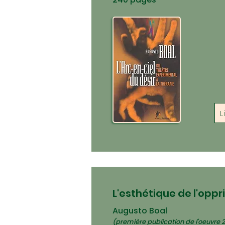
L
L'esthétique de l'opp
Augusto Boal
(première publication de l'oeuvre 