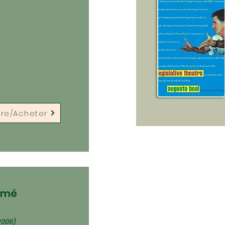
ire/Acheter
rimé
2006)