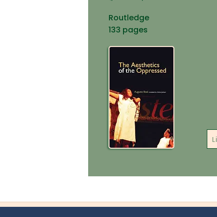
Routledge
133 pages
L