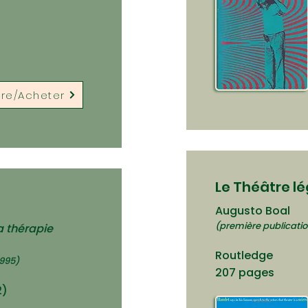
ire/Acheter
Le Théâtre lég
Augusto Boal
(première publicatio
a thérapie
Routledge
1995)
207 pages
2)