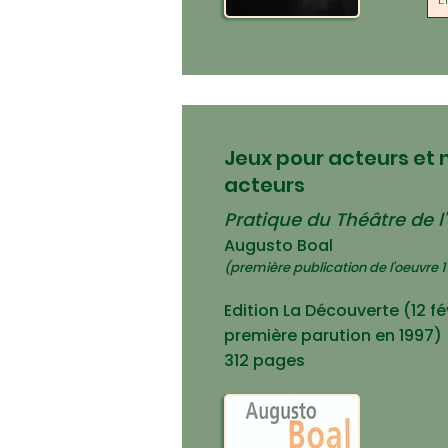
Jeux pour acteurs et 
acteurs
Pratique du Théâtre de 
Augusto Boal
(première publication de l'oeuvre 
Edition La Découverte (12 fé
première parution en 1997)
312 page
s