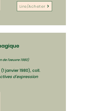
Lire/Acheter
 magique
n de l'oeuvre 1980)
(1 janvier 1980), coll.
ctives d'expression