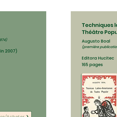
Techniques l
Théâtre Popu
1974)
Augusto Boal
(première publication
uin 2007)
Editora Hucitec
165 pages
ire/Acheter