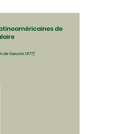
par Augusto Boal
atinoaméricaines de
laire
 de l'oeuvre 1977)