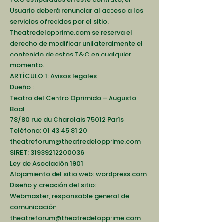
Usuario deberá renunciar al acceso a los
servicios ofrecidos por el sitio.
Theatredelopprime.com se reserva el
derecho de modificar unilateralmente el
contenido de estos T&C en cualquier
momento.
ARTÍCULO 1: Avisos legales
Dueño :
Teatro del Centro Oprimido – Augusto
Boal
78/80 rue du Charolais 75012 París
Teléfono:
01 43 45 81 20
theatreforum@theatredelopprime.com
SIRET:
31939212200036
Ley de Asociación 1901
Alojamiento del sitio web: wordpress.com
Diseño y creación del sitio:
Webmaster, responsable general de
comunicación
theatreforum@theatredelopprime.com