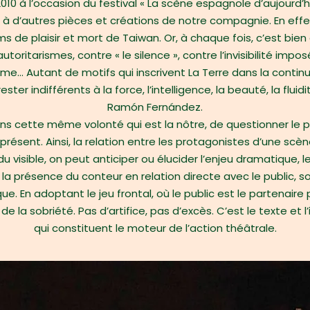
010 à l’occasion du festival « La scène espagnole d’aujourd’
ho à d’autres pièces et créations de notre compagnie. En ef
ms de plaisir et mort de Taiwan. Or, à chaque fois, c’est bien d
toritarismes, contre « le silence », contre l’invisibilité impo
me… Autant de motifs qui inscrivent La Terre dans la contin
ster indifférents à la force, l’intelligence, la beauté, la fluid
Ramón Fernández.
ons cette même volonté qui est la nôtre, de questionner le
sent. Ainsi, la relation entre les protagonistes d’une scèn
du visible, on peut anticiper ou élucider l’enjeu dramatique, 
, la présence du conteur en relation directe avec le public,
. En adoptant le jeu frontal, où le public est le partenaire p
e la sobriété. Pas d’artifice, pas d’excès. C’est le texte et 
qui constituent le moteur de l’action théâtrale.