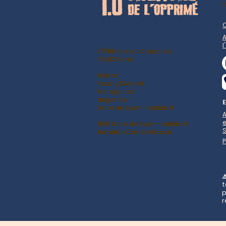
N
A
l
78/80 rue du Charolais
75012 París
Metro
Reuilly Diderot
Montgallet
dugomier
Gare de Lyon – salida 9
A
RER
Gare de Lyon – salida 9
Autobús
Carlos Bossut
⚠
t
p
r