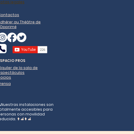
otas legales
Contactos
dhérer au Théâtre de
'Opprimé
ESPACIO PROS
lquiler de la sala de
espectáculos
Socios
Prensa
️Nuestras instalaciones son
otalmente accesibles para
ersonas con movilidad
educida.
👨‍🦽👩‍🦽