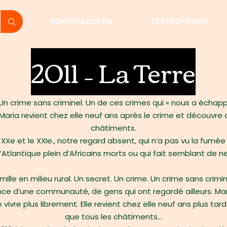
ESPECTÁCULOS
TEATRO-FORO
2011 – La Terre
 Un crime sans criminel. Un de ces crimes qui « nous a échapp
 Maria revient chez elle neuf ans après le crime et découvre q
châtiments.
 XXe et le XXIe., notre regard absent, qui n’a pas vu la fumé
l’Atlantique plein d’Africains morts ou qui fait semblant de ne
ille en milieu rural. Un secret. Un crime. Un crime sans crimi
ence d’une communauté, de gens qui ont regardé ailleurs. Mari
ivre plus librement. Elle revient chez elle neuf ans plus tar
que tous les châtiments…