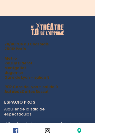
78/80 rue du Charolais
75012 París
Metro
Reuilly Diderot
Montgallet
dugomier
Gare de Lyon – salida 9
RER
Gare de Lyon – salida 9
Autobús
Carlos Bossut
ESPACIO PROS
Alquiler de la sala de
espectáculos
⚠️Nuestras instalaciones son totalmente
accesibles para personas con movilidad