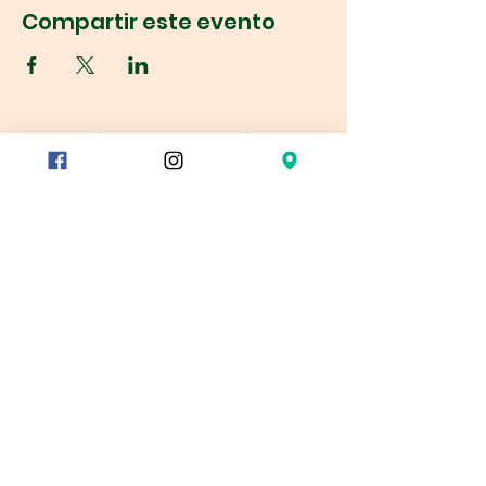
Compartir este evento
Réservation
78/80 rue du Charolais
75012 París
Metro
Reuilly Diderot
Montgallet
dugomier
Gare de Lyon – salida 9
RER
Gare de Lyon – salida 9
Autobús
Carlos Bossut