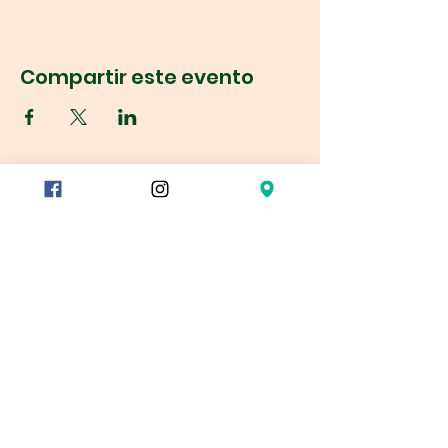
Compartir este evento
Réservation
78/80 rue du Charolais
75012 París
Metro
Reuilly Diderot
Montgallet
dugomier
Gare de Lyon – salida 9