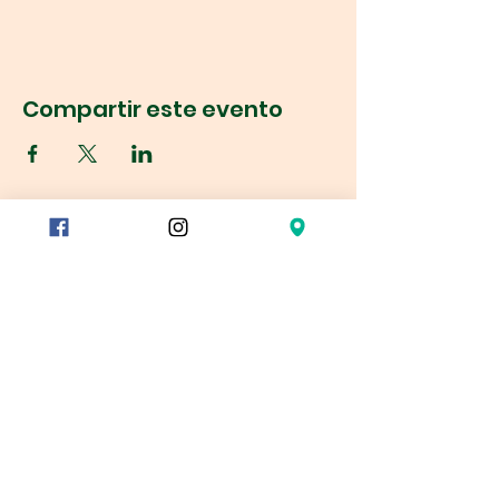
Compartir este evento
Réservation
78/80 rue du Charolais
75012 París
Metro
Reuilly Diderot
Montgallet