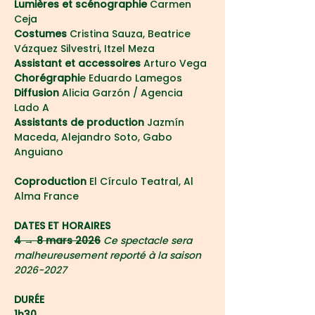
Lumières et scénographie
Carmen 
Ceja
Costumes
 Cristina Sauza, Beatrice 
Vázquez Silvestri, Itzel Meza
Assistant et accessoires
 Arturo Vega
Chorégraphi
e Eduardo Lamegos
Diffusion 
Alicia Garzón / Agencia 
Lado A
Assistants de production
 Jazmín 
Maceda, Alejandro Soto, Gabo 
Anguiano
Coproduction
 El Círculo Teatral, Al 
Alma France
DATES ET HORAIRES
4 → 8 mars 2026
Ce spectacle sera 
malheureusement reporté à la saison 
2026-2027
DURÉE
1h30