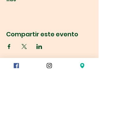
Compartir este evento
Réservation
78/80 rue du Charolais
75012 París
Metro
Reuilly Diderot