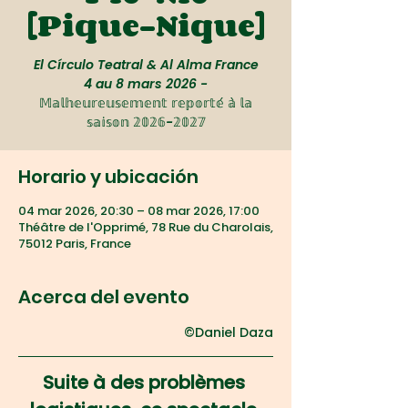
[Pique-Nique]
El Círculo Teatral & Al Alma France
4 au 8 mars 2026 -
𝕄𝕒𝕝𝕙𝕖𝕦𝕣𝕖𝕦𝕤𝕖𝕞𝕖𝕟𝕥 𝕣𝕖𝕡𝕠𝕣𝕥𝕖́ 𝕒̀ 𝕝𝕒
𝕤𝕒𝕚𝕤𝕠𝕟 𝟚𝟘𝟚𝟞-𝟚𝟘𝟚𝟟
Horario y ubicación
04 mar 2026, 20:30 – 08 mar 2026, 17:00
Théâtre de l'Opprimé, 78 Rue du Charolais,
75012 Paris, France
Acerca del evento
©Daniel Daza
Suite à des problèmes 