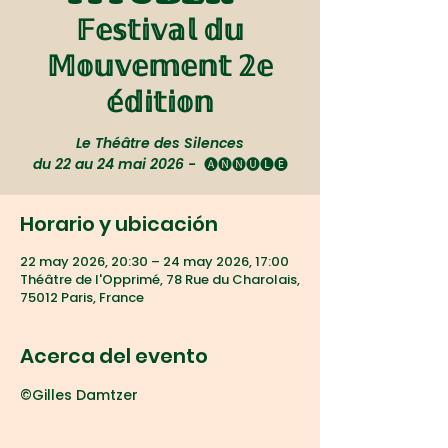
𝔽𝕖𝕤𝕥𝕚𝕧𝕒𝕝 𝕕𝕦
𝕄𝕠𝕦𝕧𝕖𝕞𝕖𝕟𝕥 𝟚𝕖
𝕖́𝕕𝕚𝕥𝕚𝕠𝕟
Le Théâtre des Silences
du 22 au 24 mai 2026 - ​ 🅐🅝🅝🅤🅛🅔
Horario y ubicación
22 may 2026, 20:30 – 24 may 2026, 17:00
Théâtre de l'Opprimé, 78 Rue du Charolais,
75012 Paris, France
Acerca del evento
©Gilles Damtzer