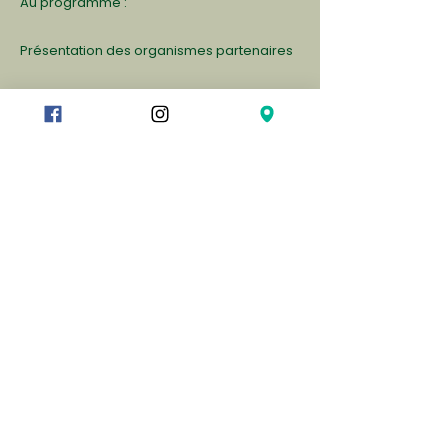
Au programme :
Présentation des organismes partenaires
Visite de la prison de « Torre del Gallo » et
workshop avec la compagnie « Uomini
senza barriere », détenus acteurs de ce
centre de détention.
Planification des activités postérieures du
projet (workshops, meetings).
Du 24 au 26 juin 2019 – Paris, France
Deuxième réunion internationale au
Théâtre de l’Opprimé de Paris lors de
l’ouverture de la douzième édition de son