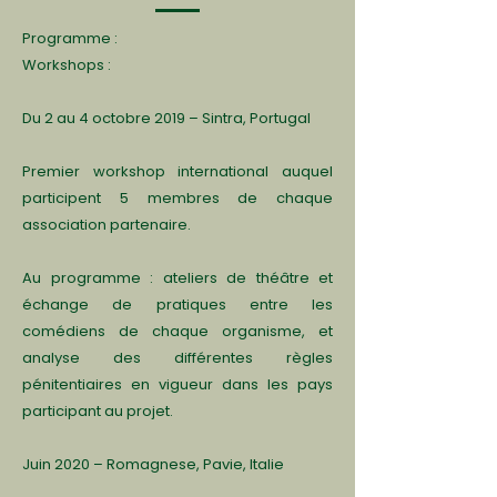
Programme :
Workshops :
Du 2 au 4 octobre 2019 – Sintra, Portugal
Premier workshop international auquel
participent 5 membres de chaque
association partenaire.
Au programme : ateliers de théâtre et
échange de pratiques entre les
comédiens de chaque organisme, et
analyse des différentes règles
pénitentiaires en vigueur dans les pays
participant au projet.
Juin 2020 – Romagnese, Pavie, Italie