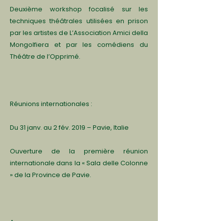
Deuxième workshop focalisé sur les
techniques théâtrales utilisées en prison
par les artistes de L’Association Amici della
Mongolfiera et par les comédiens du
Théâtre de l’Opprimé.
Réunions internationales :
Du 31 janv. au 2 fév. 2019 – Pavie, Italie
Ouverture de la première réunion
internationale dans la « Sala delle Colonne
» de la Province de Pavie.