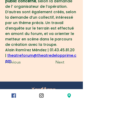
public concerné
, selon la demande 
de l’ organisateur de l’opération.
D’autres sont également créés, selon 
la demande d’un collectif, intéressé 
par un thème précis. Un travail 
d’enquête sur le terrain est effectué 
en amont du forum, et va orienter le 
metteur en scène dans le parcours 
de création avec la troupe.
Alain Ramírez Méndez | 01.43.45.81.20 
| 
theatreforum@theatredelopprime.c
om
Previous
Next
78/80 rue du Charolais
75012 París