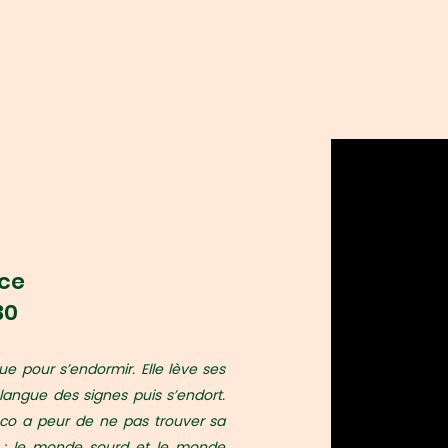
nce
30
e pour s’endormir. Elle lève ses
langue des signes puis s’endort.
oco a peur de ne pas trouver sa
 : le monde sourd et le monde