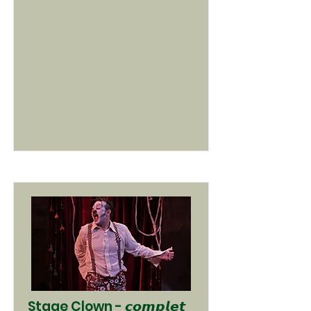
Stage Clown - 𝙘𝙤𝙢𝙥𝙡𝙚𝙩