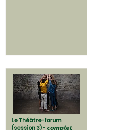
Le Théâtre-forum
(session 3) - 𝙘𝙤𝙢𝙥𝙡𝙚𝙩