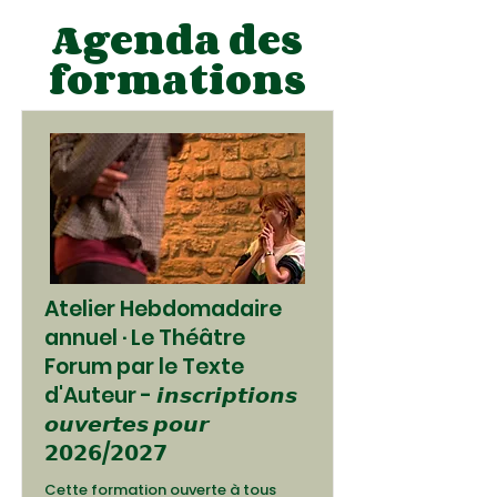
Agenda des
formations
Atelier Hebdomadaire
annuel · Le Théâtre
Forum par le Texte
d'Auteur - 𝙞𝙣𝙨𝙘𝙧𝙞𝙥𝙩𝙞𝙤𝙣𝙨
𝙤𝙪𝙫𝙚𝙧𝙩𝙚𝙨 𝙥𝙤𝙪𝙧
𝟮𝟬𝟮𝟲/𝟮𝟬𝟮𝟳
Cette formation ouverte à tous