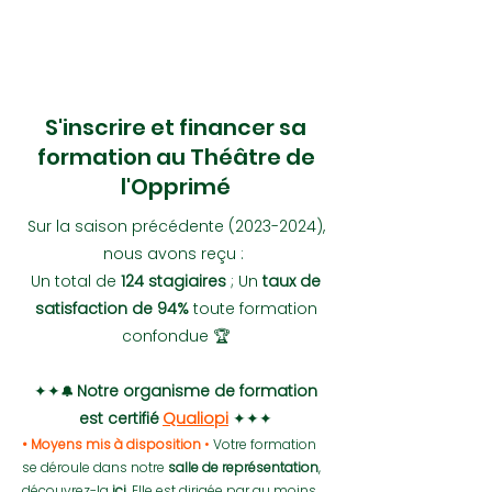
S'inscrire et financer sa
formation au Théâtre de
l'Opprimé
Sur la saison précédente
(2023-2024)
,
nous avons reçu :
Un total de
124 stagiaires
; Un
taux de
satisfaction de
94%
toute formation
confondue 🏆
✦✦
Notre organisme de formation
🔔
est certifié
Qualiopi
✦✦✦
• Moyens mis à disposition
•
Votre formation
se déroule dans notre
salle de représentation
,
découvrez-la
ici
.
Elle est dirigée par au moins