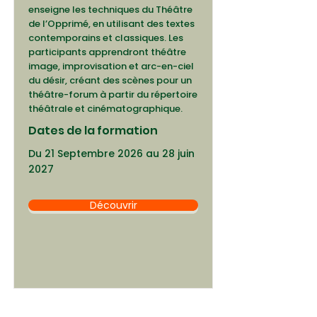
enseigne les techniques du Théâtre
de l’Opprimé, en utilisant des textes
contemporains et classiques. Les
participants apprendront théâtre
image, improvisation et arc-en-ciel
du désir, créant des scènes pour un
théâtre-forum à partir du répertoire
théâtrale et cinématographique.
Dates de la formation
Du 21 Septembre 2026 au 28 juin
2027
Découvrir