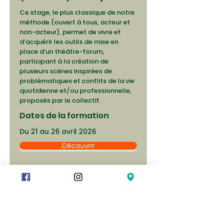
Ce stage, le plus classique de notre
méthode (ouvert à tous, acteur et
non-acteur), permet de vivre et
d’acquérir les outils de mise en
place d’un théâtre-forum,
participant à la création de
plusieurs scènes inspirées de
problématiques et conflits de la vie
quotidienne et/ou professionnelle,
proposés par le collectif.
Dates de la formation
Du 21 au 26 avril 2026
Découvrir