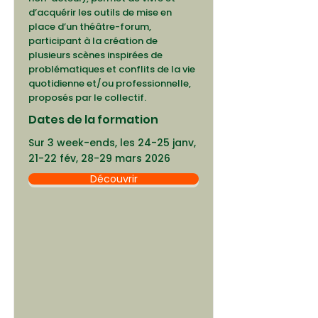
d’acquérir les outils de mise en
place d’un théâtre-forum,
participant à la création de
plusieurs scènes inspirées de
problématiques et conflits de la vie
quotidienne et/ou professionnelle,
proposés par le collectif.
Dates de la formation
Sur 3 week-ends, les 24-25 janv,
21-22 fév, 28-29 mars 2026
Découvrir