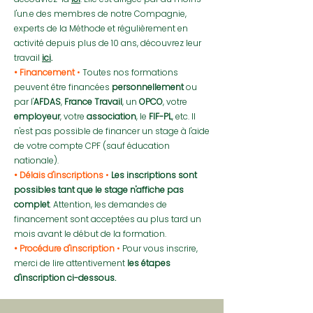
l'un.e des membres de notre Compagnie,
experts de la Méthode et régulièrement en
activité depuis plus de 10 ans, découvrez leur
travail
ici
.
• Financement
•
Toutes nos formations
peuvent être financées
personnellement
ou
par l'
AFDAS
,
France Travail
, un
OPCO
, votre
employeur
, votre
association
, le
FIF-PL
, etc. Il
n'est pas possible de financer un stage à l'aide
de votre compte CPF (sauf éducation
nationale).
• Délais d'inscriptions
•
Les inscriptions sont
possibles tant que le stage n'affiche pas
complet
. Attention, les demandes de
financement sont acceptées au plus tard un
mois avant le début de la formation.
• Procédure d'inscription
•
Pour vous inscrire,
merci de lire attentivement
les étapes
d'inscription ci-dessous.​​