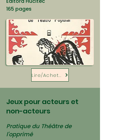
Editora Hucitec
165 pages
Lire/Acheter
Jeux pour acteurs et
non-acteurs
Pratique du Théâtre de
l'opprimé