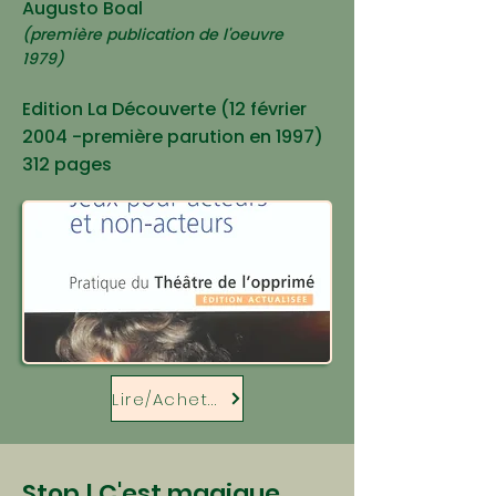
Augusto Boal
(première publication de l'oeuvre
1979)
Edition La Découverte (12 févrie
r
2004 -première parution en 1997)
312 page
s
Lire/Acheter
Stop ! C'est magique