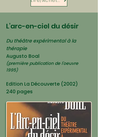
Lire/Acheter
L'arc-en-ciel du désir
Du théâtre expérimental à la
thérapie
Augusto Boal
(première publication de l'oeuvre
1995)
Edition La Découverte (2002)
240 pages