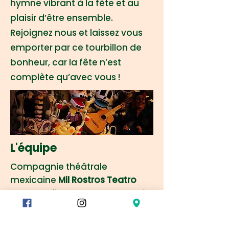
hymne vibrant à la fête et au
plaisir d’être ensemble.
Rejoignez nous et laissez vous
emporter par ce tourbillon de
bonheur, car la fête n’est
complète qu’avec vous !
L'équipe
Compagnie théâtrale
mexicaine
Mil Rostros Teatro
auteur :
Mil Rostros Teatro •
mise
en scène :
Fernando Gurrola •
compositeur :
Diego Marzuca •