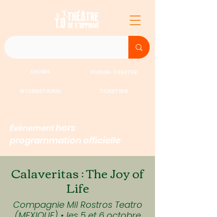
SHOWS
FORUM-THEATER
INTERNATIONAL
TICKETING
hors
Événement
programmation officielle
Calaveritas : The Joy of
Life
Compagnie Mil Rostros Teatro
(MEXIQUE) • les 5 et 6 octobre