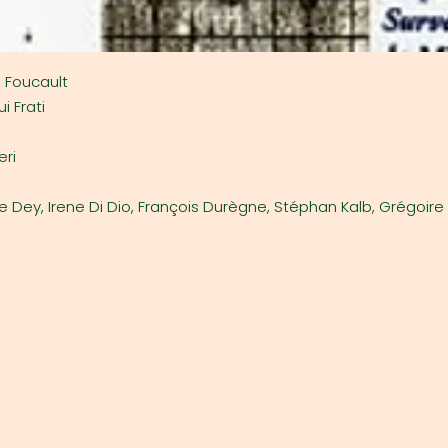
l Foucault
i Frati
eri
ne Dey, Irene Di Dio, François Durègne, Stéphan Kalb, Grégoire