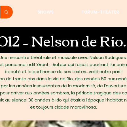
SHOWS
FORUM-THEATER
012 – Nelson de Ri
Une rencontre théâtrale et musicale avec Nelson Rodrigues 
ssait personne indifférent… Auteur qui faisait pourtant l’unanim
beauté et la pertinence de ses textes…voilà notre pari !
on de trente ans dans la vie de Rio, des années 50 aux années
 par les années insouciantes de la modernité, de l’ouverture
, pour arriver aux années sombres, la période tragique des c
t au silence. 30 années à Rio qui était à l’époque l’habitat nat
et toujours cidade maravilhosa.