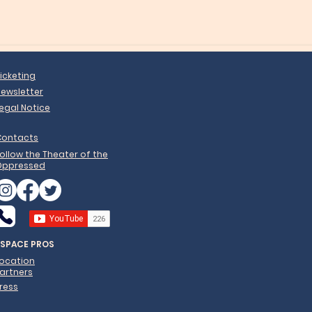
icketing
ewsletter
egal Notice
Contacts
ollow the Theater of the
Oppressed
ESPACE PROS
Location
artners
ress