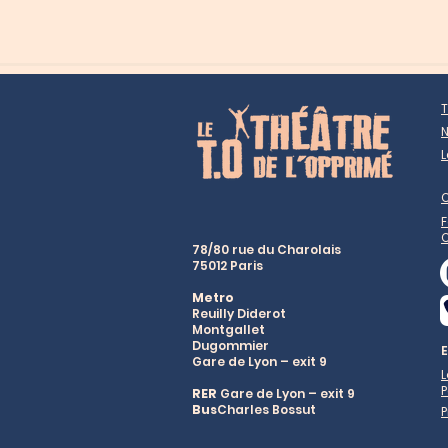
T
N
L
F
78/80 rue du Charolais
75012 Paris
Metro
Reuilly Diderot
Montgallet
Dugommier
Gare de Lyon – exit 9
P
RER
Gare de Lyon – exit 9
Bus
Charles Bossut
P