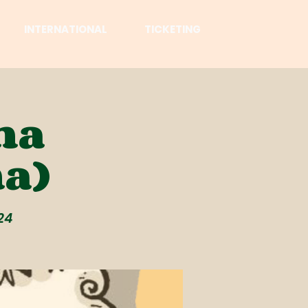
INTERNATIONAL
TICKETING
na
a)
024