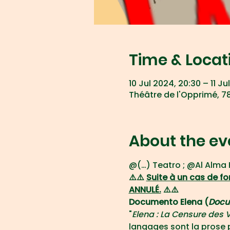
Time & Locat
10 Jul 2024, 20:30 – 11 Ju
Théâtre de l'Opprimé, 78
About the ev
@(…) Teatro ; @Al Alma 
⚠️⚠️ 
Suite à un cas de f
ANNULÉ.
 ⚠️⚠️
Documento Elena (
Docu
"
Elena : La Censure des 
langages sont la prose 