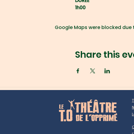
DURÉE
1h00
Google Maps were blocked due to
Share this ev
T
N
L