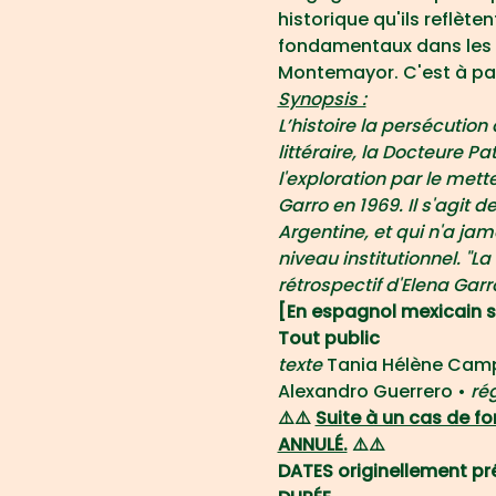
historique qu'ils reflète
fondamentaux dans les le
Montemayor. C'est à par
Synopsis :
L’histoire la persécutio
littéraire, la Docteure 
l'exploration par le mett
Garro en 1969. Il s'agit
Argentine, et qui n'a jam
niveau institutionnel. "
rétrospectif d'Elena Ga
[En espagnol mexicain su
Tout public 
texte 
Tania Hélène Cam
Alexandro Guerrero • 
rég
⚠️⚠️ 
Suite à un cas de f
ANNULÉ.
 ⚠️⚠️
DATES originellement prév