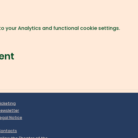
 your Analytics and functional cookie settings.
ent
icketing
ewsletter
egal Notice
Contacts