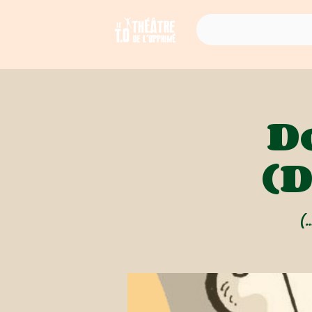
D
(
(…