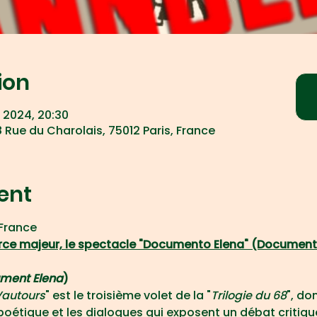
ion
l 2024, 20:30
 Rue du Charolais, 75012 Paris, France
ent
France
orce majeur, le spectacle "Documento Elena" (Document 
ment Elena
)
Vautours
" est le troisième volet de la "
Trilogie du 68
", do
poétique et les dialogues qui exposent un débat critiqu