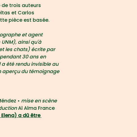
 de trois auteurs 
ltas et Carlos 
tte pièce est basée.
iographe et agent 
 UNM), ainsi qu'à 
t les chats) écrite par 
é pendant 30 ans en 
a été rendu invisible au 
 un aperçu du témoignage 
Méndez • 
mise en scène
uction 
Al Alma France
Elena) a dû être 