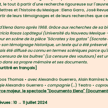
nt, le tout à partir d'une recherche rigoureuse sur l'œuvre
ttres et l'histoire du Mexique : Elena Garro, José Revue
tir de leurs témoignages et de leurs recherches que ce
n d'Elena Garro après 1968. Grâce aux recherches de sa b
Patricia Rosas Lopátegui (Université du Nouveau Mexique -
eur en scène de la pièce "Sócrates y los gatos" (Socrate e
 de son témoignage historique, un texte qui a été préserv
ais été diffusé ou connu en termes scéniques parce qu'il 
La censura de los buitres" (La censure des vautours) est
rro dans sa propre mémoire et ses documents.
rtitré en français]
pos Thomas • 
avec 
Alexandro Guerrero, Alain Ramírez 
ie 
Alexandro Guerrero • 
compagnie 
(…) Teatro • 
coprod
orce majeur, le spectacle "Documento Elena" (Document 
ues : 10 → 11 juillet 2024