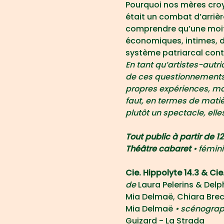
Pourquoi nos mères croy
était un combat d’arrièr
comprendre qu’une moiti
économiques, intimes, de
système patriarcal conti
En tant qu’artistes-autri
de ces questionnements a
propres expériences, mais
faut, en termes de matiè
plutôt un spectacle, elle
Tout public à partir de 1
Théâtre cabaret 
• fémin
Cie. Hippolyte 14.3 & C
de 
Laura Pelerins & Delph
Mia Delmaë, Chiara Brec
Mia Delmaë
 • scénograp
Guizard - La Strada