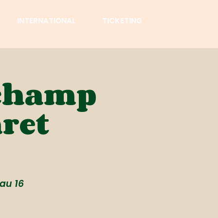
INTERNATIONAL
TICKETING
 champ
aret
au 16