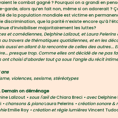
aient le combat gagné ? Pourquoi on a grandi en pens
e-garde, alors qu’en fait non, même si on adorerait ? Ça 
é de la population mondiale est victime en permanence
 discrimination, que la parité n’existe encore qu’à l’éta
nue d’invisibiliser majoritairement les luttes?
ces et comédiennes, Delphine Lalizout, et Laura Pelerins
u travers de thématiques quotidiennes, et en les décal
 aussi en allant à la rencontre de celles des autres... Et 
re... presque trop. Comme elles ont décidé de ne pas fa
s ont choisi d’aborder tout ça sous l’angle du récit intime
2 ans
isme, violences, sexisme, stéréotypes
ie. Demain on déménage
ine Lalizout 
• sous l'œil de 
Chiara Breci
 • avec 
Delphine L
i
 • chansons & piano 
Laura Pelerins
 • création sonore &
hie 
Emilie Roy 
• création et régie lumières 
Vincent Tudoc