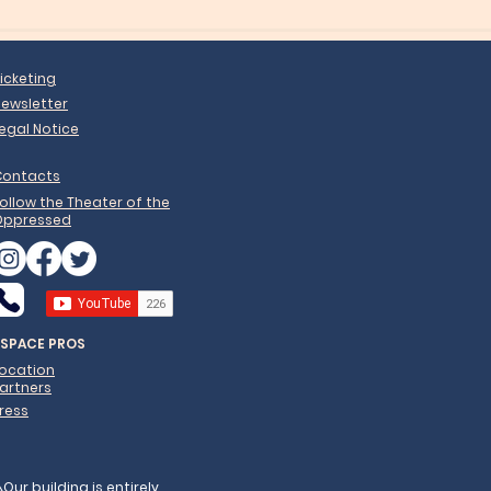
icketing
ewsletter
egal Notice
Contacts
ollow the Theater of the
Oppressed
ESPACE PROS
Location
artners
ress
️Our building is entirely