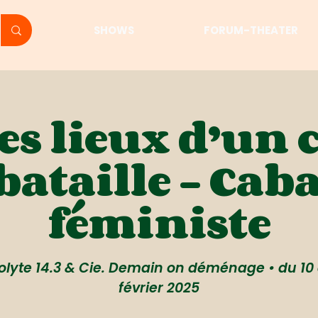
SHOWS
FORUM-THEATER
des lieux d’un
bataille - Cab
féministe
olyte 14.3 & Cie. Demain on déménage • du 10 
février 2025