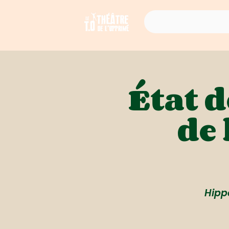
État 
de 
Hipp