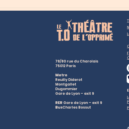
T
N
L
F
78/80 rue du Charolais
75012 Paris
Metro
Reuilly Diderot
Montgallet
Dugommier
Gare de Lyon – exit 9
P
RER
Gare de Lyon – exit 9
Bus
Charles Bossut
P
⚠