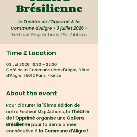
Brésilienne
le Théâtre de l'Opprimé & la
Commune d'Aligre • 3 juillet 2026 •
𝔽𝕖𝕤𝕥𝕚𝕧𝕒𝕝 𝕄𝕚𝕘𝕣𝔸𝕔𝕥𝕚𝕠𝕟𝕤 𝟙𝟡𝕖 𝕖́𝕕𝕚𝕥𝕚𝕠𝕟
Time & Location
03 Jul 2026, 19:30 – 22:30
Café de la Commune Libre d'Aligre, 3 Rue
d'Aligre, 75012 Paris, France
About the event
Pour clôturer la 19ème édition de 
notre Festival MigrActions, le 
Théâtre 
de l'Opprimé 
organise une 
Gafiera 
Brésilienne
 pour la 3ème année 
consécutive à
 la Commune d'Aligre
 !