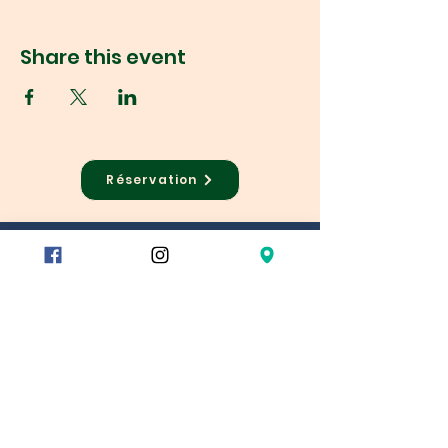
Share this event
Réservation
78/80 rue du Charolais
75012 Paris
Metro
Reuilly Diderot
Montgallet
Dugommier
Gare de Lyon – exit 9