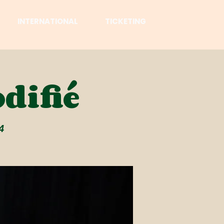
INTERNATIONAL
TICKETING
difié
4