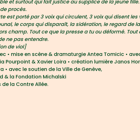
ble et surtout qui fait justice au supplice de la jeune fille.
 de procès.
e est porté par 3 voix qui circulent, 3 voix qui disent les v
bunal, le corps qui disparaît, la sidération, le regard de la
hors champ. Tout ce que la presse a tu ou déformé. Tout 
 de ne pas entendre.
on de viol]
rrec • mise en scène & dramaturgie Antea Tomicic • ave
a Pourpoint & Xavier Loira • création lumière Janos Ho
a • avec le soutien de la Ville de Genève,
d & la Fondation Michalski
 de la Contre Allée.