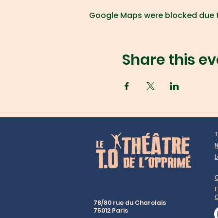
Google Maps were blocked due to
Share this ev
T
N
L
F
78/80 rue du Charolais
75012 Paris