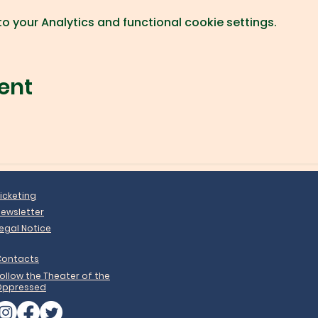
 your Analytics and functional cookie settings.
ent
icketing
ewsletter
egal Notice
Contacts
ollow the Theater of the
Oppressed