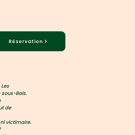
Réservation
 Les
- sous-Bois.
a
ut de
ni victimaire.
f