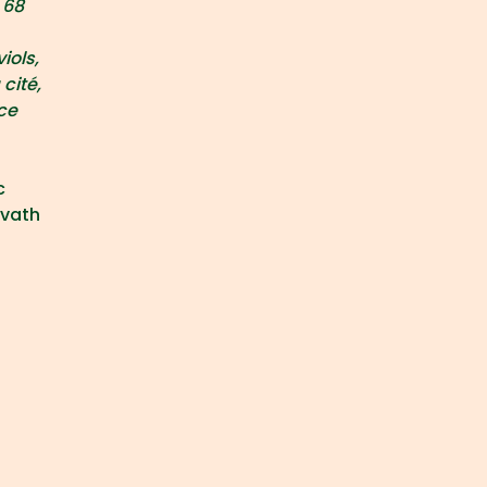
 68
iols,
 cité,
ce
c
rvath