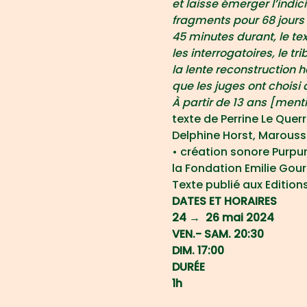
et laisse émerger l’indici
fragments pour 68 jours
45 minutes durant, le text
les interrogatoires, le tri
la lente reconstruction 
que les juges ont choisi
À partir de 13 ans [menti
texte de Perrine Le Que
Delphine Horst, Maroussi
• création sonore Purpur
la Fondation Emilie Gour
Texte publié aux Editions
DATES ET HORAIRES
24 →  26 mai 2024
VEN.- SAM. 20:30
DIM. 17:00
DURÉE
1h