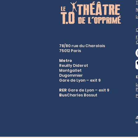
T
N
L
F
78/80 rue du Charolais
75012 Paris
Metro
Reuilly Diderot
Montgallet
Dugommier
Gare de Lyon – exit 9
P
RER
Gare de Lyon – exit 9
Bus
Charles Bossut
P
⚠
w