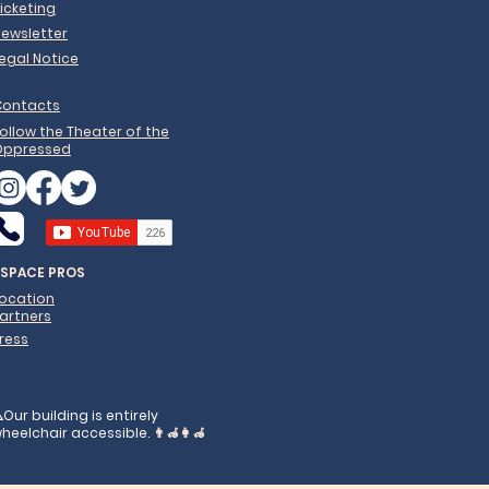
icketing
ewsletter
egal Notice
Contacts
ollow the Theater of the
Oppressed
ESPACE PROS
Location
artners
ress
️Our building is entirely
heelchair accessible.
👨‍🦽👩‍🦽