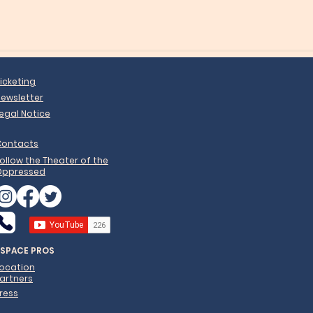
icketing
ewsletter
egal Notice
Contacts
ollow the Theater of the
Oppressed
ESPACE PROS
Location
artners
ress