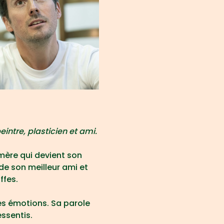
ntre, plasticien et ami.
mère qui devient son 
e son meilleur ami et 
ffes.
s émotions. Sa parole 
essentis.