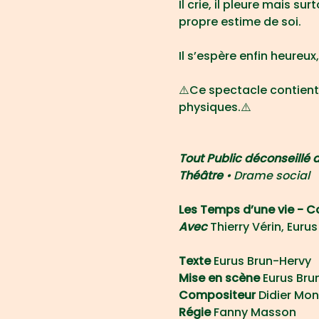
Il crie, il pleure mais su
propre estime de soi.
Il s’espère enfin heureux,
⚠️Ce spectacle contient
physiques.⚠️
Tout Public déconseillé 
Théâtre 
• Drame social 
Les Temps d’une vie -
Avec 
Thierry Vérin, Euru
Texte 
Eurus Brun-Hervy
Mise en scène 
Eurus Bru
Compositeur
 Didier Mo
Régie
Fanny Masson