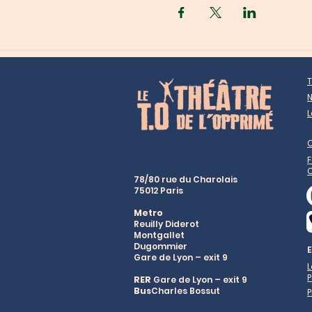
T
N
L
F
78/80 rue du Charolais
75012 Paris
Metro
Reuilly Diderot
Montgallet
Dugommier
Gare de Lyon – exit 9
P
RER
Gare de Lyon – exit 9
Bus
Charles Bossut
P