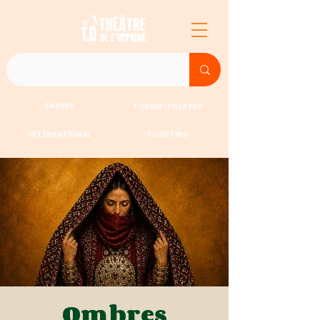
SHOWS
FORUM-THEATER
INTERNATIONAL
TICKETING
Ombres