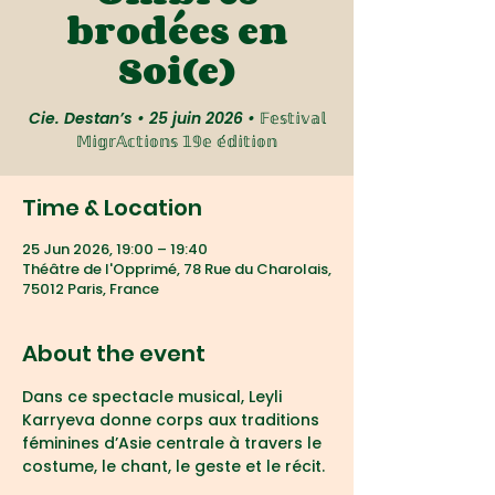
brodées en
Soi(e)
Cie. Destan’s • 25 juin 2026 • 𝔽𝕖𝕤𝕥𝕚𝕧𝕒𝕝
𝕄𝕚𝕘𝕣𝔸𝕔𝕥𝕚𝕠𝕟𝕤 𝟙𝟡𝕖 𝕖́𝕕𝕚𝕥𝕚𝕠𝕟
Time & Location
25 Jun 2026, 19:00 – 19:40
Théâtre de l'Opprimé, 78 Rue du Charolais,
75012 Paris, France
About the event
Dans ce spectacle musical, Leyli 
Karryeva donne corps aux traditions 
féminines d’Asie centrale à travers le 
costume, le chant, le geste et le récit.