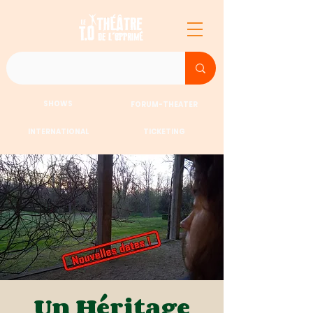
SHOWS
FORUM-THEATER
INTERNATIONAL
TICKETING
Un Héritage