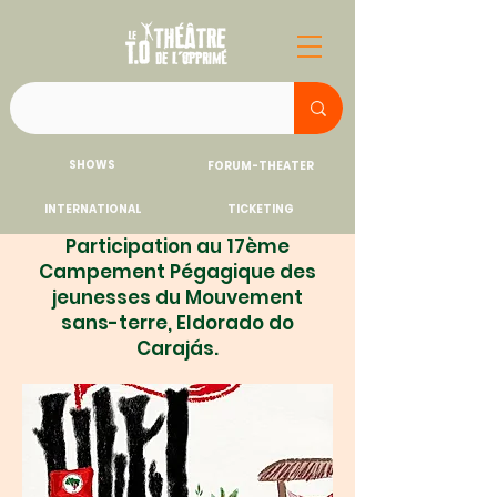
SHOWS
FORUM-THEATER
INTERNATIONAL
TICKETING
Participation au 17ème
Campement Pégagique des
jeunesses du Mouvement
sans-terre, Eldorado do
Carajás.