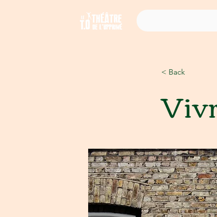
< Back
Viv