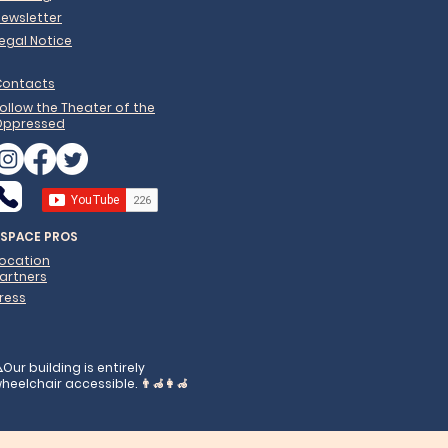
ewsletter
egal Notice
Contacts
ollow the Theater of the
Oppressed
ESPACE PROS
Location
artners
ress
️Our building is entirely
heelchair accessible.
👨‍🦽👩‍🦽