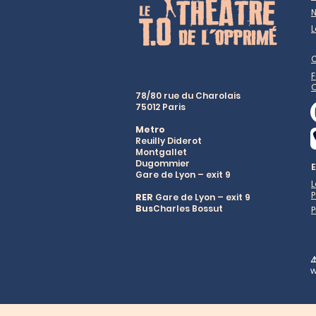
N
L
F
78/80 rue du Charolais
75012 Paris
Metro
Reuilly Diderot
Montgallet
Dugommier
Gare de Lyon – exit 9
P
RER
Gare de Lyon – exit 9
Bus
Charles Bossut
P
⚠
w