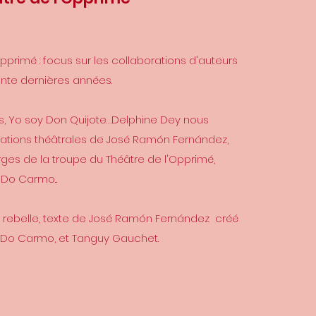
Opprimé : focus sur les collaborations d'auteurs
ente dernières années.
s, Yo soy Don Quijote…Delphine Dey nous
ations théâtrales de José Ramón Fernández,
rges de la troupe du Théâtre de l'Opprimé,
o Do Carmo...
e rebelle, texte de José Ramón Fernández créé
o Do Carmo, et Tanguy Gauchet.