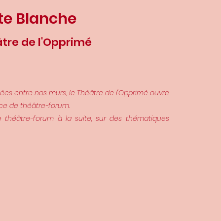
te Blanche
re de l'Opprimé
ées entre nos murs, le Théâtre de l'Opprimé ouvre
ce de théâtre-forum.
e théâtre-forum à la suite, sur des thématiques