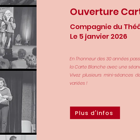
Ouverture Car
Compagnie du Théât
Le 5 janvier 2026
En l'honneur des 30 années pass
la Carte Blanche avec une séan
Vivez plusieurs mini-séances d
variées !
Plus d'infos