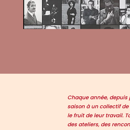
Chaque année, depuis pr
saison à un collectif de
le fruit de leur travail.
des ateliers, des rencon