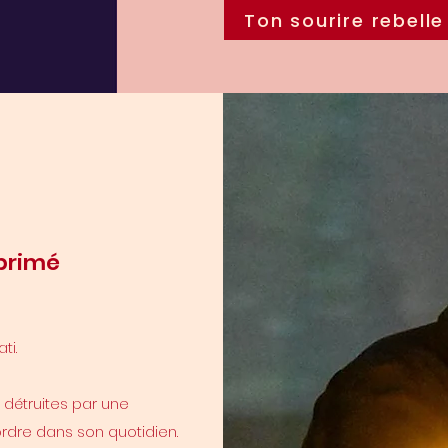
Ton sourire rebelle
primé
ti.
détruites par une
ordre dans son quotidien.